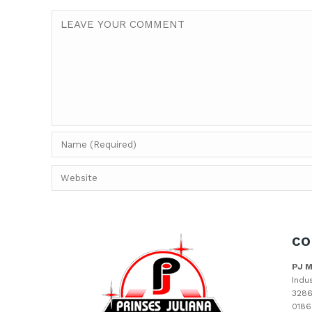
CO
PJ 
Indu
3286
0186