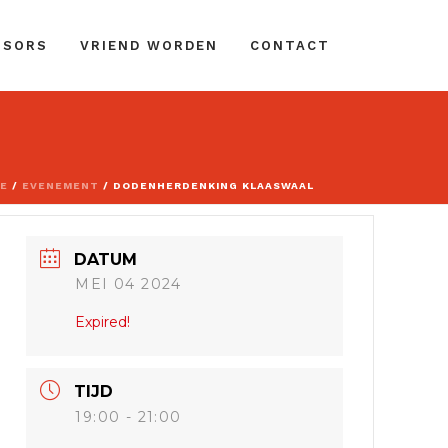
NSORS
VRIEND WORDEN
CONTACT
E
/
EVENEMENT
/ DODENHERDENKING KLAASWAAL
DATUM
MEI 04 2024
Expired!
TIJD
19:00 - 21:00