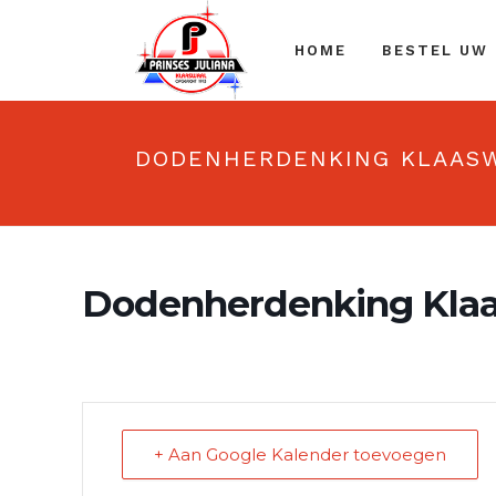
HOME
BESTEL UW
DODENHERDENKING KLAAS
Dodenherdenking Kla
+ Aan Google Kalender toevoegen