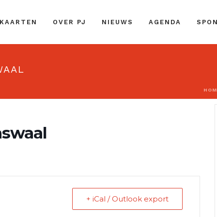
 KAARTEN
OVER PJ
NIEUWS
AGENDA
SPO
WAAL
HOM
aswaal
+ iCal / Outlook export