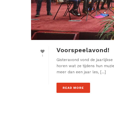
Voorspeelavond!
1
Gisteravond vond de jaarlijks
horen wat ze tijdens hun muz
meer dan een jaar les, [...]
READ MORE