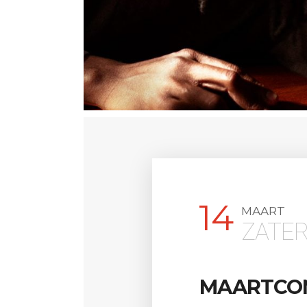
14
MAART
ZATE
MAARTCO