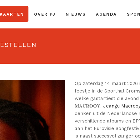
 KAARTEN
OVER PJ
NIEUWS
AGENDA
SPO
ESTELLEN
Op zaterdag 14 maart 2026 is
feestje in de Sporthal Croms
welke gastartiest die avond b
𝐌𝐀𝐂𝐑𝐎𝐎𝐘!
Jeangu Macroo
denken uit de Nederlandse 
verschillende albums en EP
aan het Eurovisie Songfestiv
is naast succesvol zanger oo