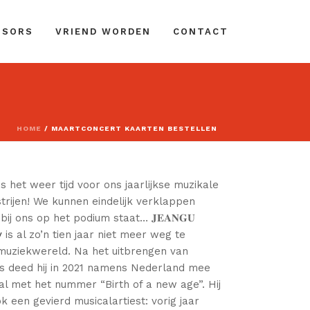
NSORS
VRIEND WORDEN
CONTACT
HOME
/
MAARTCONCERT KAARTEN BESTELLEN
 het weer tijd voor ons jaarlijkse muzikale
trijen! We kunnen eindelijk verklappen
ij ons op het podium staat… 𝐉𝐄𝐀𝐍𝐆𝐔
y
is al zo’n tien jaar niet meer weg te
muziekwereld. Na het uitbrengen van
’s deed hij in 2021 namens Nederland mee
al met het nummer “Birth of a new age”. Hij
k een gevierd musicalartiest: vorig jaar