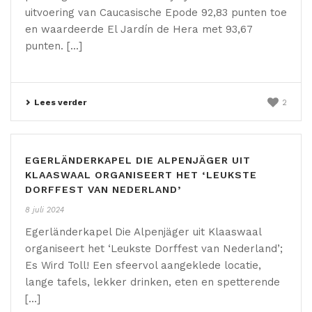
uitvoering van Caucasische Epode 92,83 punten toe
en waardeerde El Jardín de Hera met 93,67
punten. [...]
Lees verder
2
EGERLÄNDERKAPEL DIE ALPENJÄGER UIT
KLAASWAAL ORGANISEERT HET ‘LEUKSTE
DORFFEST VAN NEDERLAND’
8 juli 2024
Egerländerkapel Die Alpenjäger uit Klaaswaal
organiseert het ‘Leukste Dorffest van Nederland’;
Es Wird Toll! Een sfeervol aangeklede locatie,
lange tafels, lekker drinken, eten en spetterende
[...]