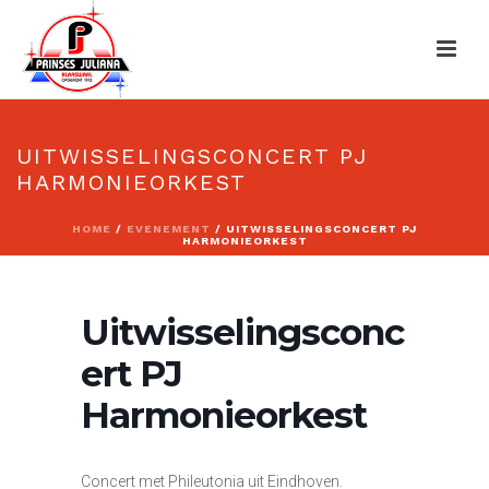
UITWISSELINGSCONCERT PJ
HARMONIEORKEST
HOME
/
EVENEMENT
/ UITWISSELINGSCONCERT PJ
HARMONIEORKEST
Uitwisselingsconc
ert PJ
Harmonieorkest
Concert met Phileutonia uit Eindhoven.