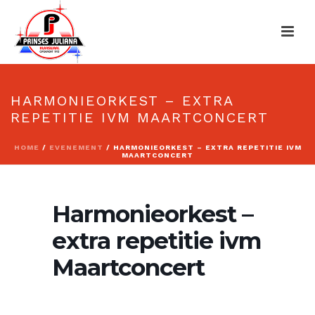
HARMONIEORKEST – EXTRA
REPETITIE IVM MAARTCONCERT
HOME
/
EVENEMENT
/ HARMONIEORKEST – EXTRA REPETITIE IVM
MAARTCONCERT
Harmonieorkest –
extra repetitie ivm
Maartconcert