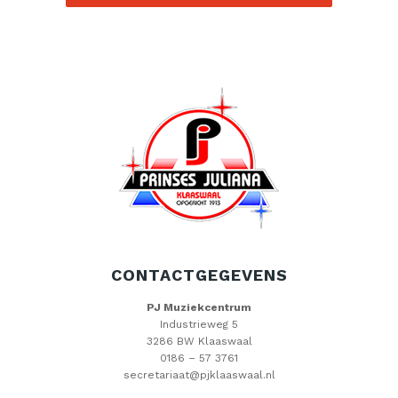
CONTACTGEGEVENS
PJ Muziekcentrum
Industrieweg 5
3286 BW Klaaswaal
0186 – 57 3761
secretariaat@pjklaaswaal.nl