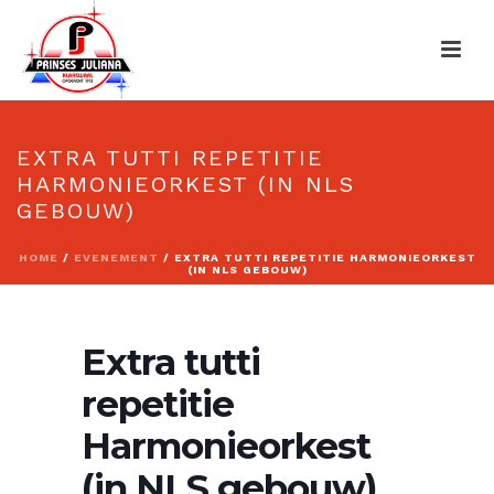
EXTRA TUTTI REPETITIE
HARMONIEORKEST (IN NLS
GEBOUW)
HOME
/
EVENEMENT
/ EXTRA TUTTI REPETITIE HARMONIEORKEST
(IN NLS GEBOUW)
Extra tutti
repetitie
Harmonieorkest
(in NLS gebouw)