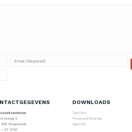
NTACTGEGEVENS
DOWNLOADS
Muziekcentrum
TamTam
strieweg 5
Privacyverklaring
 BW Klaaswaal
Agenda
 – 57 3761