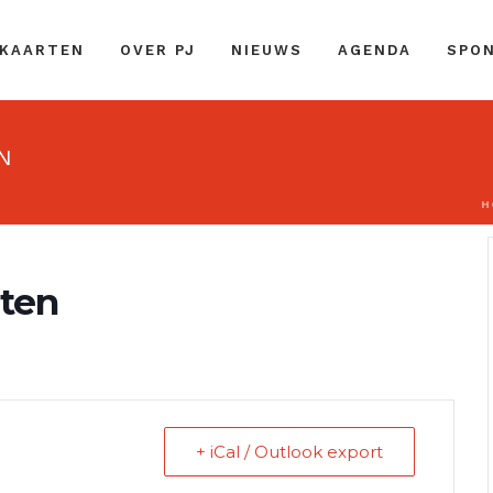
 KAARTEN
OVER PJ
NIEUWS
AGENDA
SPO
N
H
ten
+ iCal / Outlook export