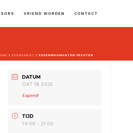
NSORS
VRIEND WORDEN
CONTACT
OME
/
EVENEMENT
/ ESSENMUSIKANTEN FEESTEN
DATUM
OKT 18 2025
Expired!
TIJD
19:00 - 21:00