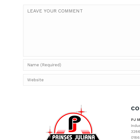
CO
PJ 
Indu
3286
0186