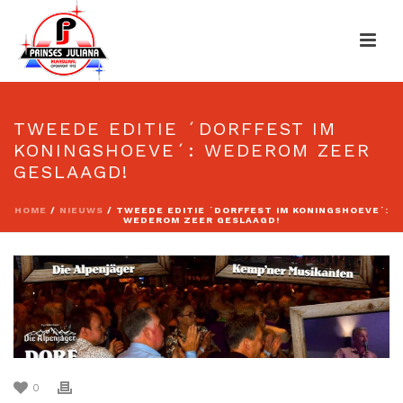
TWEEDE EDITIE ´DORFFEST IM
KONINGSHOEVE´: WEDEROM ZEER
GESLAAGD!
HOME
/
NIEUWS
/ TWEEDE EDITIE ´DORFFEST IM KONINGSHOEVE´:
WEDEROM ZEER GESLAAGD!
0