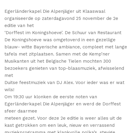
Egerländerkapel Die Alpenjäger uit Klaaswaal
organiseerde op zaterdagavond 25 november de 2e
editie van het
‘Dorffest im Koningshoeve’. De Schuur van Restaurant
De Koningshoeve was omgetoverd in een gezellige
blauw- witte Bayerische ambiance, compleet met lange
tafels met zitplaatsen. Samen met de Kemp’ner
Musikanten uit het Belgische Tielen mochten 300
bezoekers genieten van top-blaasmuziek, afwisselend
met
Duitse feestmuziek van DJ Alex. Voor ieder was er wat
wils!
Om 19:30 uur klonken de eerste noten van
Egerländerkapel Die Alpenjäger en werd de Dorffest
sfeer daarmee
meteen gezet. Voor deze 2e editie is weer alles uit de
kast getrokken om een leuk, nieuw en verrassend
muziekprogramma met klankvolle polka’s, stevige