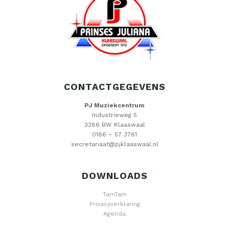
CONTACTGEGEVENS
PJ Muziekcentrum
Industrieweg 5
3286 BW Klaaswaal
0186 – 57 3761
secretariaat@pjklaaswaal.nl
DOWNLOADS
TamTam
Privacyverklaring
Agenda