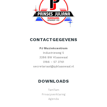
CONTACTGEGEVENS
PJ Muziekcentrum
Industrieweg 5
3286 BW Klaaswaal
0186 – 57 3761
secretariaat@pjklaaswaal.nl
DOWNLOADS
TamTam
Privacyverklaring
Agenda