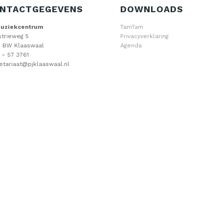
NTACTGEGEVENS
DOWNLOADS
Muziekcentrum
TamTam
strieweg 5
Privacyverklaring
 BW Klaaswaal
Agenda
 – 57 3761
etariaat@pjklaaswaal.nl