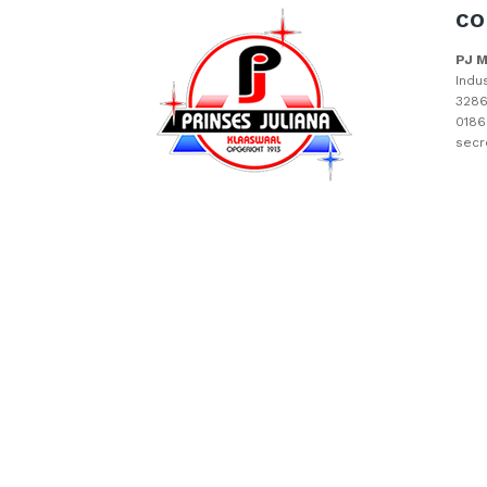
CO
PJ 
Indu
3286
0186
secr