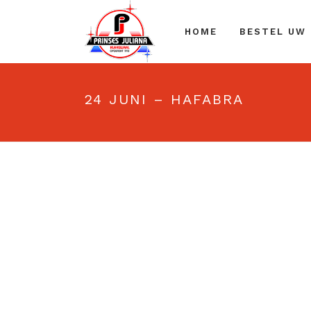
HOME
BESTEL UW
24 JUNI – HAFABRA